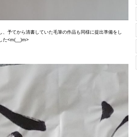
し、予てから清書していた毛筆の作品も同様に提出準備をし
<m(__)m>