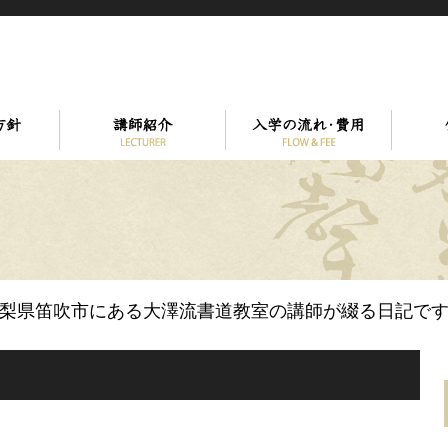
梨県笛吹市
にある
大澤流書道教室
の講師が綴る日記で