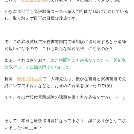
かな書道部門も免許取得コースへ編入門可能な1級に到達している
し、取り敢えず目下の目標は達成です。
で、この昇段試験で実務書道部門で準初段に迄到達すると三級師
範扱いになるので、これも新たな師範免許…になるのか？
まぁ、それはさておき、
また時間的にも余裕ができたら、師範免
許取得コースに編入門ですね( ..)φ
折角、
昨年の作品展
で「大澤先生は、後かな書道と実務書道で免
許コンプですね」などと、お褒めの言葉を頂いたので(笑)
でも、今は六段位昇段試験の課題を書く方が先決ですが(￣ー￣)
そして、本日も最後迄御覧になって下さり、誠にありがとうござ
いました<m(__)m>