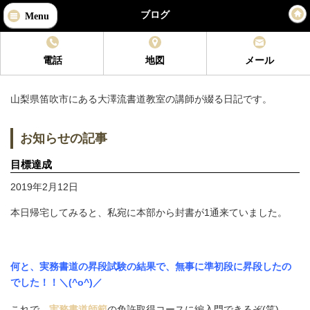
ブログ
Menu
電話
地図
メール
山梨県笛吹市
にある
大澤流書道教室
の講師が綴る日記です。
お知らせの記事
目標達成
2019年2月12日
本日帰宅してみると、私宛に本部から封書が1通来ていました。
何と、実務書道の昇段試験の結果で、無事に準初段に昇段したの
でした！！＼(^o^)／
これで、
実務書道師範
の免許取得コースに編入門できるぞ(笑)