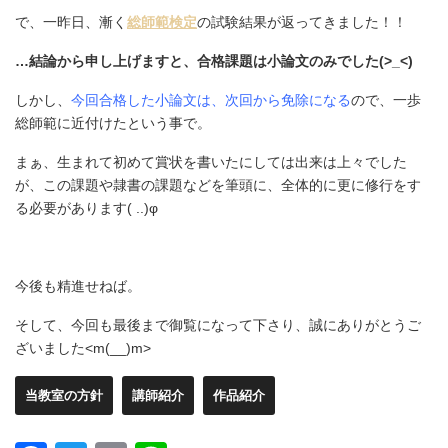
で、一昨日、漸く
総師範検定
の試験結果が返ってきました！！
…結論から申し上げますと、合格課題は小論文のみでした(>_<)
しかし、
今回合格した小論文は、次回から免除になる
ので、一歩
総師範に近付けたという事で。
まぁ、生まれて初めて賞状を書いたにしては出来は上々でした
が、この課題や隷書の課題などを筆頭に、全体的に更に修行をす
る必要があります( ..)φ
今後も精進せねば。
そして、今回も最後まで御覧になって下さり、誠にありがとうご
ざいました<m(__)m>
当教室の方針
講師紹介
作品紹介