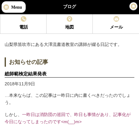
ブログ
Menu
電話
地図
メール
山梨県笛吹市
にある
大澤流書道教室
の講師が綴る日記です。
お知らせの記事
総師範検定結果発表
2018年11月9日
…本来ならば、この記事は一昨日に内に書くべきだったのでしょ
う。
しかし、
一昨日は消防団の巡回で、昨日も事情があり、記事化が
今日になってしまったのです<m(__)m>